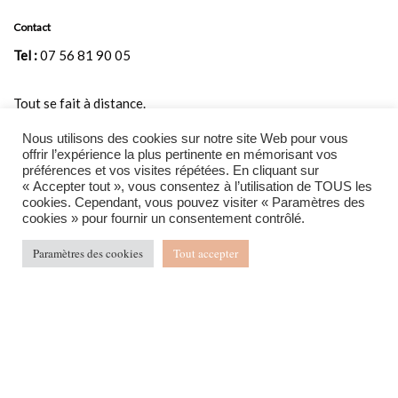
Contact
Tel :
07 56 81 90 05
Tout se fait à distance.
Nous utilisons des cookies sur notre site Web pour vous
tarologielabonneetoile@gmail.com
Mail
:
offrir l’expérience la plus pertinente en mémorisant vos
préférences et vos visites répétées. En cliquant sur
Page
« Accepter tout », vous consentez à l’utilisation de TOUS les
cookies. Cependant, vous pouvez visiter « Paramètres des
Accueil
cookies » pour fournir un consentement contrôlé.
Contact
Paramètres des cookies
Tout accepter
Mentions Légales et Conditions Générales de Vente
Mes formules
Qui suis-je ?
Témoignages
Suivez-moi sur les réseaux sociaux