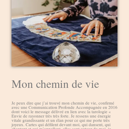
Mon chemin de vie
Je peux dire que j’ai trouvé mon chemin de vie, confirmé
avec une Communication Profonde Accompagnée en 2016
dont voici le message délivré en lien avec la tarologie «
Envie de rayonner très très forte. Je ressens une énergie
vitale grandissante et un élan pour ce qui me porte très
joyeux. Cartes qui défilent devant moi, qui dansent, qui
chantent et qui m’appellent, elles sont autour de moi, je